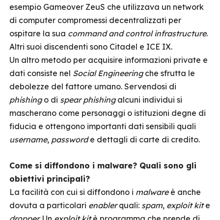
esempio Gameover ZeuS che utilizzava un network
di computer compromessi decentralizzati per
ospitare la sua
command and control infrastructure
.
Altri suoi discendenti sono Citadel e ICE IX.
Un altro metodo per acquisire informazioni private e
dati consiste nel
Social Engineering
che sfrutta le
debolezze del fattore umano. Servendosi di
phishing
o di
spear phishing
alcuni individui si
mascherano come personaggi o istituzioni degne di
fiducia e ottengono importanti dati sensibili quali
username
,
password
e dettagli di carte di credito.
Come si diffondono i malware? Quali sono gli
obiettivi principali?
La facilità con cui si diffondono i
malware
è anche
dovuta a particolari
enabler
quali:
spam
,
exploit kit
e
dropper.
Un
exploit kit
è programma che prende di