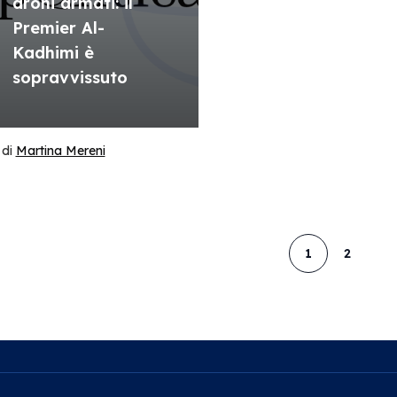
droni armati: il
Premier Al-
Kadhimi è
sopravvissuto
di
Martina Mereni
1
2